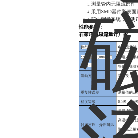
测量管内无阻流部件
3.
采用SMD器件和表
4.
双向测量系统，可测
5.
性能参数：
石家庄电磁流量计厂家
执行标准
电磁流量计（JB
公称通经（mm（可
管道式四氟衬里
定制）
管道式橡胶衬里
流动方向
正，反，净
重复性误差
测量值的±0.
精度等级
0.5级，1.0
常规橡胶衬里
高温橡胶衬里
衬里材质 介质耐温
聚四氟乙烯衬