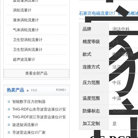
旋进漩涡流量计
涡轮流量计
石家庄电磁流量计厂家产品概
液体涡轮流量计
品牌
润达中科
气体涡轮流量计
卫生型涡轮流量计
精度等级
0.5
卫生型涡街流量计
款式
电子带数显
超声波流量计
连接方式
法兰
查看全部产品
压力范围
中压
热卖产品
Hot
ROME+
温度范围
中温
智能数字压力控制器
THG-RDF山东导波雷达液位计安
防爆标志
见说明
装方法
THG-RDF浙江导波雷达液位计安
装方法
加工定制
是
旋进旋涡流量计
导波雷达液位计厂家