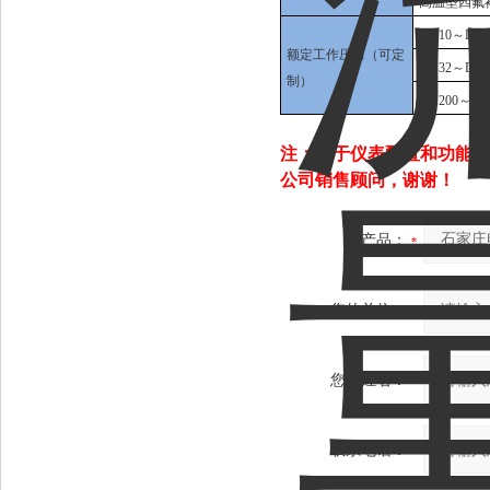
高温型四氟衬
DN10～DN2
额定工作压力（可定
DN32～DN1
制）
DN200～DN6
注：由于仪表配置和功能不
公司销售顾问，谢谢！
产品：
您的单位：
您的姓名：
联系电话：