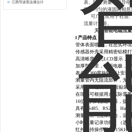
表。除可测量一般导电
江西导波雷达液位计
浆等均匀的液固两相悬
可广泛应用于石油
流量计量等。
天津智能电磁流量
l
产品特点：
管体表面喷锌，在恶劣环境
传感器外壳采用精密铝模打
高清晰度背光LCD显示，
加厚型衬里，弧面电极，*
表头可360度旋转，让安
测量管内无阻流部件，无压
采用SMD器件和表面贴装
在现场可根据用户实际需要
16位嵌入式微处理器，提
具有RS485、RS232、Har
测量结果与流体压力，温度
小时总量记录功能，（选配
红外手持操作器，115K