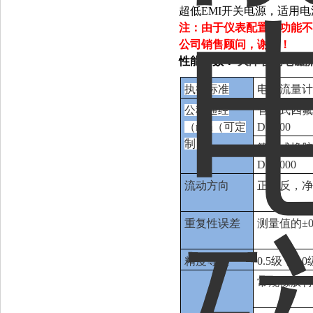
超低EMI开关电源，适用
注：由于仪表配置和功能不
公司销售顾问，谢谢！
性能参数：
天津智能电磁
执行标准
电磁流量计（J
公称通经
管道式四氟
（mm（可定
DN600
制）
管道式橡胶
DN2000
流动方向
正，反，
重复性误差
测量值的±0
精度等级
0.5级，1.0
常规橡胶衬里