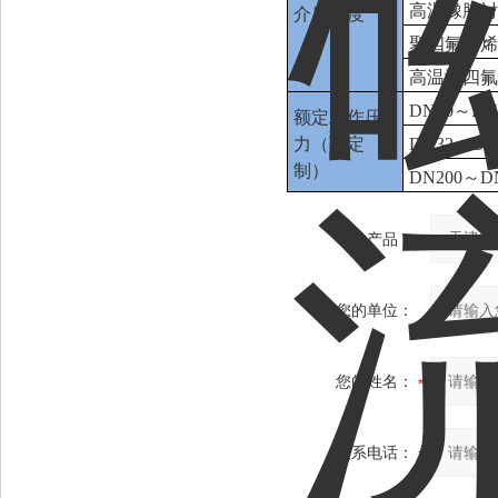
高温橡胶衬里
介质温度
聚四氟乙烯衬
高温型四氟衬
DN10～DN2
额定工作压
力（可定
DN32～DN1
制）
DN200～DN
产品：
您的单位：
您的姓名：
联系电话：