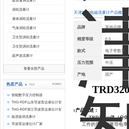
旋进漩涡流量计
涡轮流量计
天津智能电磁流量计产品概述
液体涡轮流量计
品牌
其他品牌
气体涡轮流量计
卫生型涡轮流量计
精度等级
0.5
卫生型涡街流量计
款式
电子带数显
超声波流量计
压力范围
中压
查看全部产品
产地
国产
热卖产品
Hot
ROME+
TRD32
智能数字压力控制器
THG-RDF山东导波雷达液位计安
装方法
THG-RDF浙江导波雷达液位计安
产品概述：
l
装方法
旋进旋涡流量计
TRD320
一体（分体
导波雷达液位计厂家
工作的用来测量导电率