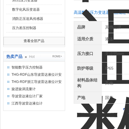
3051压力变送器
数字化风压变送器
高温数字压力变送器产品概述
消防正压送风传感器
品牌
其他品牌
压力差压控制器
适用介质
液体
查看全部产品
压力接口
见说明mm
热卖产品
Hot
ROME+
智能数字压力控制器
防护等级
IP65
THG-RDF山东导波雷达液位计安
材料晶体结
装方法
THG-RDF浙江导波雷达液位计安
其他
构
装方法
旋进旋涡流量计
导波雷达液位计厂家
产地
国产
江西导波雷达液位计