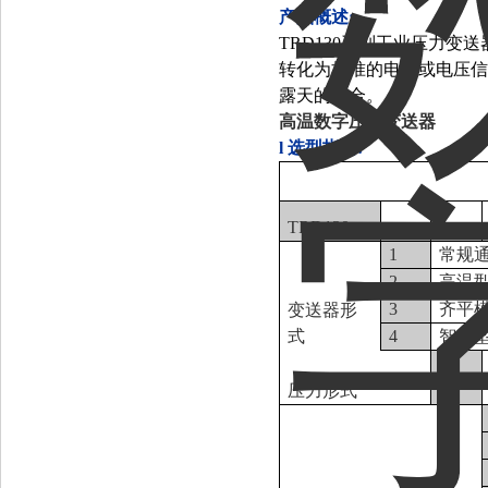
产品概述:
TRD130系列工业压力
转化为标准的电流或电压信
露天的场合。
高温数字压力变送器
l
选型指南:
TRD130
□
□
1
常规
2
高温
3
齐平
变送器形
式
4
智能
G
压力形式
A